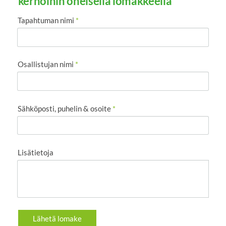
kerhoihin oheisella lomakkeella
Tapahtuman nimi
*
Osallistujan nimi
*
Sähköposti, puhelin & osoite
*
Lisätietoja
Lähetä lomake